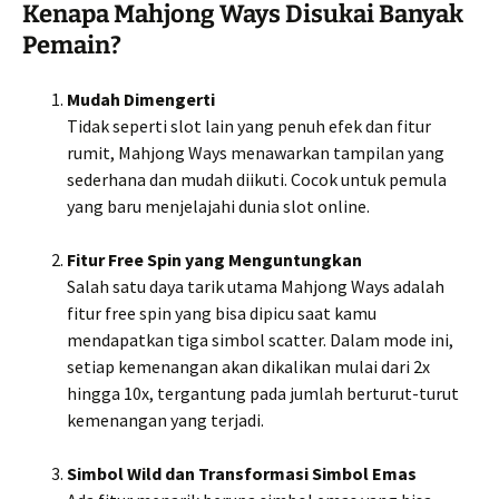
Kenapa Mahjong Ways Disukai Banyak
Pemain?
Mudah Dimengerti
Tidak seperti slot lain yang penuh efek dan fitur
rumit, Mahjong Ways menawarkan tampilan yang
sederhana dan mudah diikuti. Cocok untuk pemula
yang baru menjelajahi dunia slot online.
Fitur Free Spin yang Menguntungkan
Salah satu daya tarik utama Mahjong Ways adalah
fitur free spin yang bisa dipicu saat kamu
mendapatkan tiga simbol scatter. Dalam mode ini,
setiap kemenangan akan dikalikan mulai dari 2x
hingga 10x, tergantung pada jumlah berturut-turut
kemenangan yang terjadi.
Simbol Wild dan Transformasi Simbol Emas