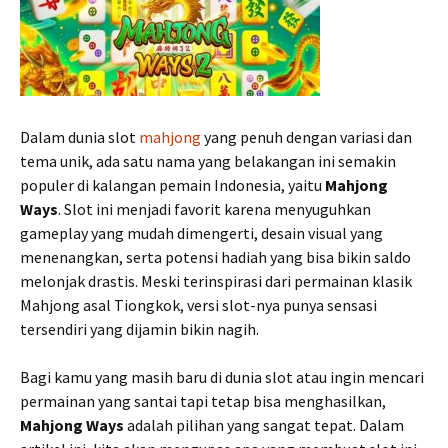
Dalam dunia slot
mahjong
yang penuh dengan variasi dan
tema unik, ada satu nama yang belakangan ini semakin
populer di kalangan pemain Indonesia, yaitu
Mahjong
Ways
. Slot ini menjadi favorit karena menyuguhkan
gameplay yang mudah dimengerti, desain visual yang
menenangkan, serta potensi hadiah yang bisa bikin saldo
melonjak drastis. Meski terinspirasi dari permainan klasik
Mahjong asal Tiongkok, versi slot-nya punya sensasi
tersendiri yang dijamin bikin nagih.
Bagi kamu yang masih baru di dunia slot atau ingin mencari
permainan yang santai tapi tetap bisa menghasilkan,
Mahjong Ways
adalah pilihan yang sangat tepat. Dalam