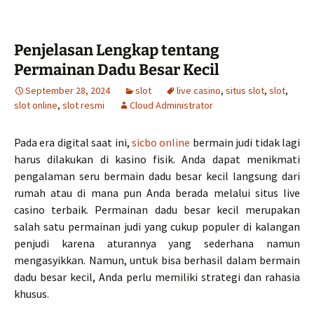
Penjelasan Lengkap tentang
Permainan Dadu Besar Kecil
September 28, 2024
slot
live casino
,
situs slot
,
slot
,
slot online
,
slot resmi
Cloud Administrator
Pada era digital saat ini,
sicbo online
bermain judi tidak lagi
harus dilakukan di kasino fisik. Anda dapat menikmati
pengalaman seru bermain dadu besar kecil langsung dari
rumah atau di mana pun Anda berada melalui situs live
casino terbaik. Permainan dadu besar kecil merupakan
salah satu permainan judi yang cukup populer di kalangan
penjudi karena aturannya yang sederhana namun
mengasyikkan. Namun, untuk bisa berhasil dalam bermain
dadu besar kecil, Anda perlu memiliki strategi dan rahasia
khusus.