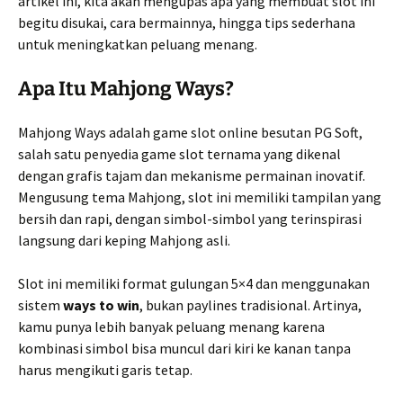
artikel ini, kita akan mengupas apa yang membuat slot ini
begitu disukai, cara bermainnya, hingga tips sederhana
untuk meningkatkan peluang menang.
Apa Itu Mahjong Ways?
Mahjong Ways adalah game slot online besutan PG Soft,
salah satu penyedia game slot ternama yang dikenal
dengan grafis tajam dan mekanisme permainan inovatif.
Mengusung tema Mahjong, slot ini memiliki tampilan yang
bersih dan rapi, dengan simbol-simbol yang terinspirasi
langsung dari keping Mahjong asli.
Slot ini memiliki format gulungan 5×4 dan menggunakan
sistem
ways to win
, bukan paylines tradisional. Artinya,
kamu punya lebih banyak peluang menang karena
kombinasi simbol bisa muncul dari kiri ke kanan tanpa
harus mengikuti garis tetap.