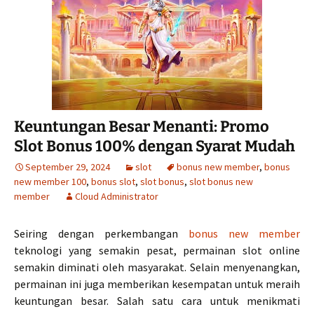
Keuntungan Besar Menanti: Promo
Slot Bonus 100% dengan Syarat Mudah
September 29, 2024
slot
bonus new member
,
bonus
new member 100
,
bonus slot
,
slot bonus
,
slot bonus new
member
Cloud Administrator
Seiring dengan perkembangan
bonus new member
teknologi yang semakin pesat, permainan slot online
semakin diminati oleh masyarakat. Selain menyenangkan,
permainan ini juga memberikan kesempatan untuk meraih
keuntungan besar. Salah satu cara untuk menikmati