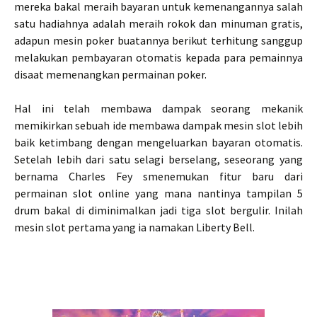
mereka bakal meraih bayaran untuk kemenangannya salah
satu hadiahnya adalah meraih rokok dan minuman gratis,
adapun mesin poker buatannya berikut terhitung sanggup
melakukan pembayaran otomatis kepada para pemainnya
disaat memenangkan permainan poker.
Hal ini telah membawa dampak seorang mekanik
memikirkan sebuah ide membawa dampak mesin slot lebih
baik ketimbang dengan mengeluarkan bayaran otomatis.
Setelah lebih dari satu selagi berselang, seseorang yang
bernama Charles Fey smenemukan fitur baru dari
permainan slot online yang mana nantinya tampilan 5
drum bakal di diminimalkan jadi tiga slot bergulir. Inilah
mesin slot pertama yang ia namakan Liberty Bell.