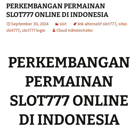
PERKEMBANGAN PERMAINAN
SLOT777 ONLINE DI INDONESIA
September 30, 2024
slot
link alternatif slot777
,
situs
slot777
,
slot777 login
Cloud Administrator
PERKEMBANGAN
PERMAINAN
SLOT777 ONLINE
DI INDONESIA