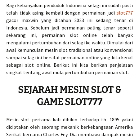
Bagi kebanyakan penduduk Indonesia selagi ini sudah pasti
telah tidak asing kembali dengan permainan judi
slot777
gacor maxwin yang ditahun 2023 ini sedang tenar di
Indonesia. Sebelum jadi permainan paling tenar seperti
sekarang ini, permainan slot online telah banyak
mengalami pertumbuhan dari selagi ke waktu. Dimulai dari
awal kemunculan mesin slot tradisional atau konvensional
sampai selagi ini bersifat permainan online yang kita kenal
sebagai slot online. Berikut ini kita berikan penjelasan
singkat tentang awal mula pertumbuhan permainan slot.
SEJARAH MESIN SLOT &
GAME SLOT777
Mesin slot pertama kali dibikin terhadap th. 1895 yakni
diciptakan oleh seorang mekanik berkebangsaan Amerika
Serikat bernama Charles Fey. Dia membawa dampak mesin