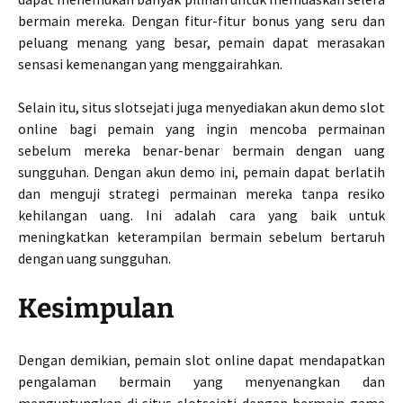
bermain mereka. Dengan fitur-fitur bonus yang seru dan
peluang menang yang besar, pemain dapat merasakan
sensasi kemenangan yang menggairahkan.
Selain itu, situs slotsejati juga menyediakan akun demo slot
online bagi pemain yang ingin mencoba permainan
sebelum mereka benar-benar bermain dengan uang
sungguhan. Dengan akun demo ini, pemain dapat berlatih
dan menguji strategi permainan mereka tanpa resiko
kehilangan uang. Ini adalah cara yang baik untuk
meningkatkan keterampilan bermain sebelum bertaruh
dengan uang sungguhan.
Kesimpulan
Dengan demikian, pemain slot online dapat mendapatkan
pengalaman bermain yang menyenangkan dan
menguntungkan di situs slotsejati dengan bermain game