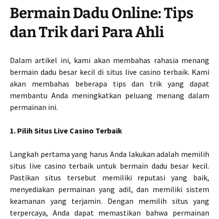
Bermain Dadu Online: Tips
dan Trik dari Para Ahli
Dalam artikel ini, kami akan membahas rahasia menang
bermain dadu besar kecil di situs live casino terbaik. Kami
akan membahas beberapa tips dan trik yang dapat
membantu Anda meningkatkan peluang menang dalam
permainan ini.
1. Pilih Situs Live Casino Terbaik
Langkah pertama yang harus Anda lakukan adalah memilih
situs live casino terbaik untuk bermain dadu besar kecil.
Pastikan situs tersebut memiliki reputasi yang baik,
menyediakan permainan yang adil, dan memiliki sistem
keamanan yang terjamin. Dengan memilih situs yang
terpercaya, Anda dapat memastikan bahwa permainan