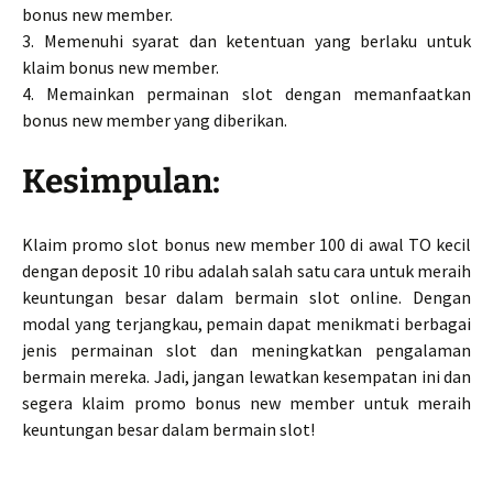
bonus new member.
3. Memenuhi syarat dan ketentuan yang berlaku untuk
klaim bonus new member.
4. Memainkan permainan slot dengan memanfaatkan
bonus new member yang diberikan.
Kesimpulan:
Klaim promo slot bonus new member 100 di awal TO kecil
dengan deposit 10 ribu adalah salah satu cara untuk meraih
keuntungan besar dalam bermain slot online. Dengan
modal yang terjangkau, pemain dapat menikmati berbagai
jenis permainan slot dan meningkatkan pengalaman
bermain mereka. Jadi, jangan lewatkan kesempatan ini dan
segera klaim promo bonus new member untuk meraih
keuntungan besar dalam bermain slot!