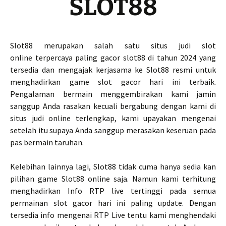
SLOT88
Slot88 merupakan salah satu situs judi slot
online terpercaya paling gacor slot88 di tahun 2024 yang
tersedia dan mengajak kerjasama ke Slot88 resmi untuk
menghadirkan game slot gacor hari ini terbaik.
Pengalaman bermain menggembirakan kami jamin
sanggup Anda rasakan kecuali bergabung dengan kami di
situs judi online terlengkap, kami upayakan mengenai
setelah itu supaya Anda sanggup merasakan keseruan pada
pas bermain taruhan.
Kelebihan lainnya lagi, Slot88 tidak cuma hanya sedia kan
pilihan game Slot88 online saja. Namun kami terhitung
menghadirkan Info RTP live tertinggi pada semua
permainan slot gacor hari ini paling update. Dengan
tersedia info mengenai RTP Live tentu kami menghendaki