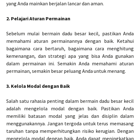
yang Anda mainkan berjalan lancar dan aman.
2. Pelajari Aturan Permainan
Sebelum mulai bermain dadu besar kecil, pastikan Anda
memahami aturan permainannya dengan baik. Ketahui
bagaimana cara bertaruh, bagaimana cara menghitung
kemenangan, dan strategi apa yang bisa Anda gunakan
dalam permainan ini. Semakin Anda memahami aturan
permainan, semakin besar peluang Anda untuk menang.
3. Kelola Modal dengan Baik
Salah satu rahasia penting dalam bermain dadu besar kecil
adalah mengelola modal dengan baik. Pastikan Anda
memiliki batasan modal yang jelas dan disiplin dalam
menggunakannya. Jangan tergoda untuk terus memasang
taruhan tanpa memperhitungkan risiko kerugian. Dengan
mengelola modal dengan baik, Anda dapat meningkatkan