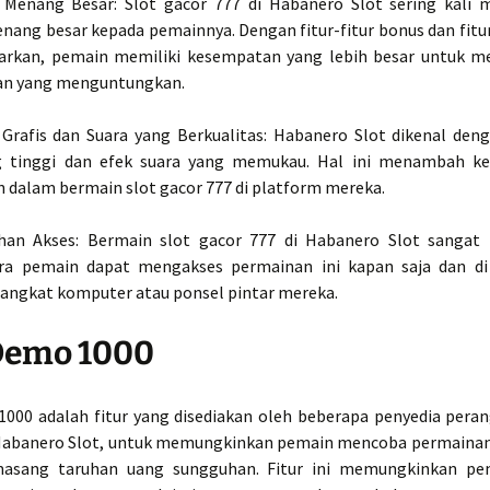
 Menang Besar: Slot gacor 777 di Habanero Slot sering kali
nang besar kepada pemainnya. Dengan fitur-fitur bonus dan fit
arkan, pemain memiliki kesempatan yang lebih besar untuk 
n yang menguntungkan.
s Grafis dan Suara yang Berkualitas: Habanero Slot dikenal deng
ng tinggi dan efek suara yang memukau. Hal ini menambah ke
 dalam bermain slot gacor 777 di platform mereka.
han Akses: Bermain slot gacor 777 di Habanero Slot sangat
ara pemain dapat mengakses permainan ini kapan saja dan d
rangkat komputer atau ponsel pintar mereka.
 Demo 1000
1000 adalah fitur yang disediakan oleh beberapa penyedia peran
abanero Slot, untuk memungkinkan pemain mencoba permainan
asang taruhan uang sungguhan. Fitur ini memungkinkan pe