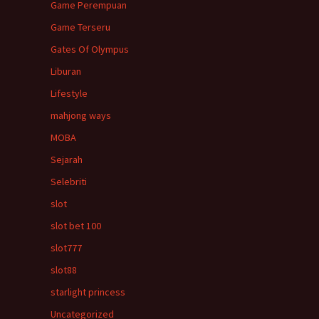
Game Perempuan
Game Terseru
Gates Of Olympus
Liburan
Lifestyle
mahjong ways
MOBA
Sejarah
Selebriti
slot
slot bet 100
slot777
slot88
starlight princess
Uncategorized