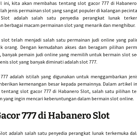
el ini, kita akan membahas tentang slot gacor 777 di Habanero
lah jenis permainan slot yang sangat populer di kalangan pecinta 
Slot adalah salah satu penyedia perangkat lunak terk
 berbagai macam permainan slot yang menarik dan menghibur.
slot telah menjadi salah satu permainan judi online yang pali
ak orang. Dengan kemudahan akses dan beragam pilihan perm
, banyak pemain judi online yang memilih untuk bermain slot sec
jenis slot yang banyak diminati adalah slot 777.
 777 adalah istilah yang digunakan untuk menggambarkan jeni
berikan kemenangan besar kepada pemainnya. Dalam artikel ini
entang slot gacor 777 di Habanero Slot, salah satu pilihan te
n yang ingin mencari keberuntungan dalam bermain slot online.
Gacor 777 di Habanero Slot
lot adalah salah satu penyedia perangkat lunak terkemuka dal