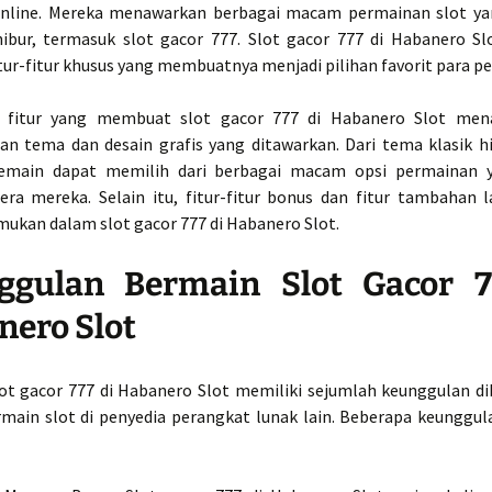
online. Mereka menawarkan berbagai macam permainan slot y
bur, termasuk slot gacor 777. Slot gacor 777 di Habanero Sl
tur-fitur khusus yang membuatnya menjadi pilihan favorit para p
u fitur yang membuat slot gacor 777 di Habanero Slot mena
n tema dan desain grafis yang ditawarkan. Dari tema klasik 
emain dapat memilih dari berbagai macam opsi permainan y
era mereka. Selain itu, fitur-fitur bonus dan fitur tambahan l
mukan dalam slot gacor 777 di Habanero Slot.
ggulan Bermain Slot Gacor 7
ero Slot
ot gacor 777 di Habanero Slot memiliki sejumlah keunggulan d
main slot di penyedia perangkat lunak lain. Beberapa keunggul