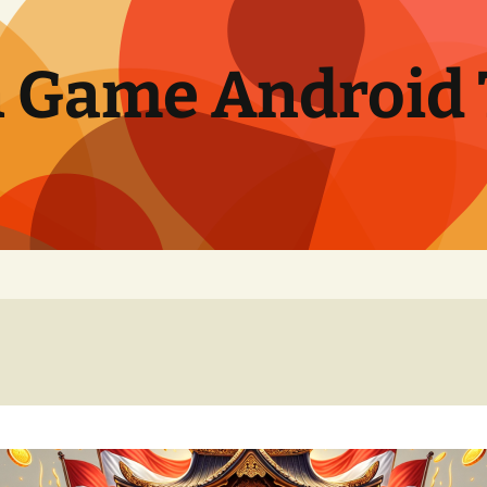
 Game Android 