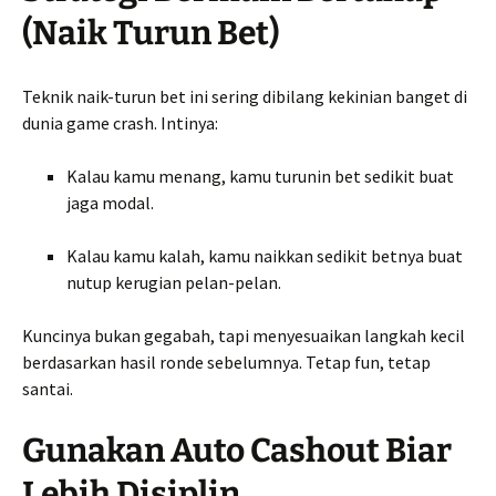
(Naik Turun Bet)
Teknik naik-turun bet ini sering dibilang kekinian banget di
dunia game crash. Intinya:
Kalau kamu menang, kamu turunin bet sedikit buat
jaga modal.
Kalau kamu kalah, kamu naikkan sedikit betnya buat
nutup kerugian pelan-pelan.
Kuncinya bukan gegabah, tapi menyesuaikan langkah kecil
berdasarkan hasil ronde sebelumnya. Tetap fun, tetap
santai.
Gunakan Auto Cashout Biar
Lebih Disiplin