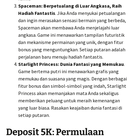
Spaceman: Berpetualang di Luar Angkasa, Raih
Hadiah Fantastis
. Jika Anda menyukai petualangan
dan ingin merasakan sensasi bermain yang berbeda,
Spaceman akan membawa Anda menjelajahi luar
angkasa. Game ini menawarkan tampilan futuristik
dan mekanisme permainan yang unik, dengan fitur
bonus yang menguntungkan. Setiap putaran adalah
perjalanan baru menuju hadiah fantastis.
Starlight Princess: Dunia Fantasi yang Memukau
.
Game bertema putri ini menawarkan grafis yang
memukau dan suasana yang magis. Dengan berbagai
fitur bonus dan simbol-simbol yang indah, Starlight
Princess akan memanjakan mata Anda sekaligus
memberikan peluang untuk meraih kemenangan
yang luar biasa. Rasakan keajaiban dunia fantasi di
setiap putaran.
Deposit 5K: Permulaan