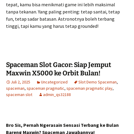
tepat, kamu bisa menikmati game ini lebih maksimal
tanpa tekanan. Yang paling penting: tetap santai, tetap
fun, tetap sadar batasan. Astronotnya boleh terbang
tinggi, tapi kamu yang harus tetap grounded!
Spaceman Slot Gacor: Siap Jemput
Maxwin X5000 ke Orbit Bulan!
Juli 2, 2025
Uncategorized
Slot Demo Spaceman
,
spaceman
,
spaceman pragmatic
,
spaceman pragmatic play
,
spaceman slot
admin_qs32188
Bro Sis, Pernah Ngerasain Sensasi Terbang ke Bulan
Bareng Maxwin? Spaceman Jawabannya!