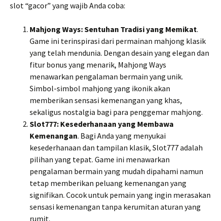
slot “gacor” yang wajib Anda coba:
Mahjong Ways: Sentuhan Tradisi yang Memikat
.
Game ini terinspirasi dari permainan mahjong klasik
yang telah mendunia. Dengan desain yang elegan dan
fitur bonus yang menarik, Mahjong Ways
menawarkan pengalaman bermain yang unik.
Simbol-simbol mahjong yang ikonik akan
memberikan sensasi kemenangan yang khas,
sekaligus nostalgia bagi para penggemar mahjong.
Slot777: Kesederhanaan yang Membawa
Kemenangan
. Bagi Anda yang menyukai
kesederhanaan dan tampilan klasik, Slot777 adalah
pilihan yang tepat. Game ini menawarkan
pengalaman bermain yang mudah dipahami namun
tetap memberikan peluang kemenangan yang
signifikan. Cocok untuk pemain yang ingin merasakan
sensasi kemenangan tanpa kerumitan aturan yang
rumit.