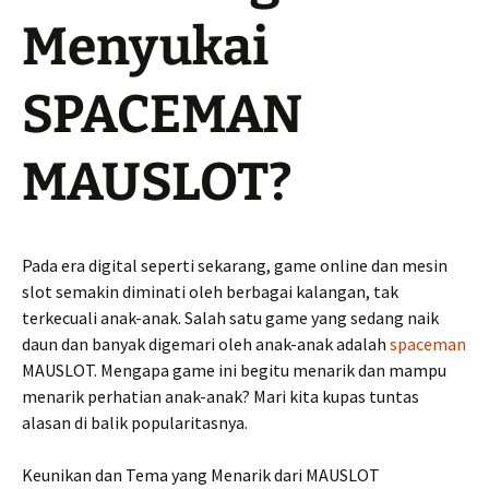
Menyukai
SPACEMAN
MAUSLOT?
Pada era digital seperti sekarang, game online dan mesin
slot semakin diminati oleh berbagai kalangan, tak
terkecuali anak-anak. Salah satu game yang sedang naik
daun dan banyak digemari oleh anak-anak adalah
spaceman
MAUSLOT. Mengapa game ini begitu menarik dan mampu
menarik perhatian anak-anak? Mari kita kupas tuntas
alasan di balik popularitasnya.
Keunikan dan Tema yang Menarik dari MAUSLOT