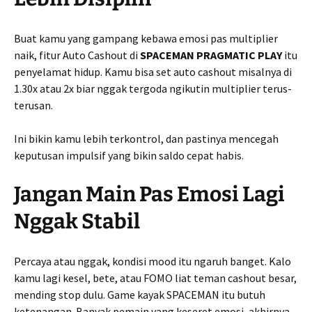
Buat kamu yang gampang kebawa emosi pas multiplier
naik, fitur Auto Cashout di
SPACEMAN PRAGMATIC PLAY
itu
penyelamat hidup. Kamu bisa set auto cashout misalnya di
1.30x atau 2x biar nggak tergoda ngikutin multiplier terus-
terusan.
Ini bikin kamu lebih terkontrol, dan pastinya mencegah
keputusan impulsif yang bikin saldo cepat habis.
Jangan Main Pas Emosi Lagi
Nggak Stabil
Percaya atau nggak, kondisi mood itu ngaruh banget. Kalo
kamu lagi kesel, bete, atau FOMO liat teman cashout besar,
mending stop dulu. Game kayak SPACEMAN itu butuh
ketenangan. Banyak pemain yang keseret emosi, akhirnya