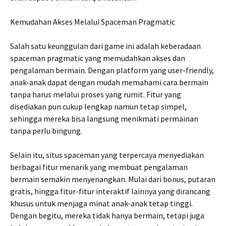
Kemudahan Akses Melalui Spaceman Pragmatic
Salah satu keunggulan dari game ini adalah keberadaan
spaceman pragmatic yang memudahkan akses dan
pengalaman bermain. Dengan platform yang user-friendly,
anak-anak dapat dengan mudah memahami cara bermain
tanpa harus melalui proses yang rumit. Fitur yang
disediakan pun cukup lengkap namun tetap simpel,
sehingga mereka bisa langsung menikmati permainan
tanpa perlu bingung.
Selain itu, situs spaceman yang terpercaya menyediakan
berbagai fitur menarik yang membuat pengalaman
bermain semakin menyenangkan. Mulai dari bonus, putaran
gratis, hingga fitur-fitur interaktif lainnya yang dirancang
khusus untuk menjaga minat anak-anak tetap tinggi.
Dengan begitu, mereka tidak hanya bermain, tetapi juga