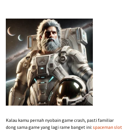
Kalau kamu pernah nyobain game crash, pasti familiar
dong sama game yang lagi rame banget ini:
spaceman slot