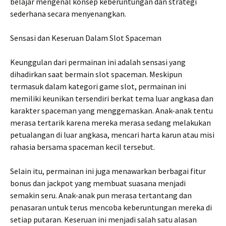
belajar mengenal konsep keberuntungan dan strategi
sederhana secara menyenangkan.
Sensasi dan Keseruan Dalam Slot Spaceman
Keunggulan dari permainan ini adalah sensasi yang
dihadirkan saat bermain slot spaceman. Meskipun
termasuk dalam kategori game slot, permainan ini
memiliki keunikan tersendiri berkat tema luar angkasa dan
karakter spaceman yang menggemaskan. Anak-anak tentu
merasa tertarik karena mereka merasa sedang melakukan
petualangan di luar angkasa, mencari harta karun atau misi
rahasia bersama spaceman kecil tersebut.
Selain itu, permainan ini juga menawarkan berbagai fitur
bonus dan jackpot yang membuat suasana menjadi
semakin seru. Anak-anak pun merasa tertantang dan
penasaran untuk terus mencoba keberuntungan mereka di
setiap putaran. Keseruan ini menjadi salah satu alasan