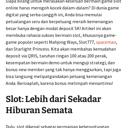
Siapa bilang untuk merasakan keseruan bermain game slot
online harus merogoh kocek dalam-dalam? Di dunia game
digital yang serba canggih ini, Anda bisa memulai
petualangan seru dan berpeluang meraih kemenangan
besar hanya dengan modal deposit 5K! Artikel ini akan
membuka rahasia sukses bermain slot, khususnya game-
game populer seperti Mahjong Ways, Slot777,
spaceman
,
dan Starlight Princess. Kita akan membahas kemudahan
deposit via QRIS, taruhan ringan 100 atau 200 perak,
kesempatan bermain demo untuk menguji strategi, dan
bonus new member yang tak hanya menggiurkan, tapi juga
bisa langsung melipatgandakan peluang kemenangan
Anda. Bersiaplah, karena bonus melimpah menantimu!
Slot: Lebih dari Sekadar
Hiburan Semata
Dulu, slot dikenal sebagai permainan keberuntungan