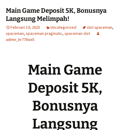
Main Game Deposit 5K, Bonusnya
Langsung Melimpah!
Februari 19, 2025
Uncategorized
slot spaceman
,
spaceman
,
spaceman pragmatic
,
spaceman slot
admin_kr778wx5
Main Game
Deposit 5K,
Bonusnya
Langsung