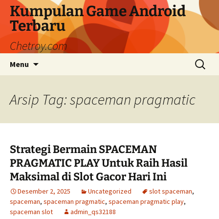
Langsung
Kumpulan Game Android
ke
Terbaru
isi
Chetroy.com
Cari
Menu
untuk:
Arsip Tag: spaceman pragmatic
Strategi Bermain SPACEMAN
PRAGMATIC PLAY Untuk Raih Hasil
Maksimal di Slot Gacor Hari Ini
Desember 2, 2025
Uncategorized
slot spaceman
,
spaceman
,
spaceman pragmatic
,
spaceman pragmatic play
,
spaceman slot
admin_qs32188