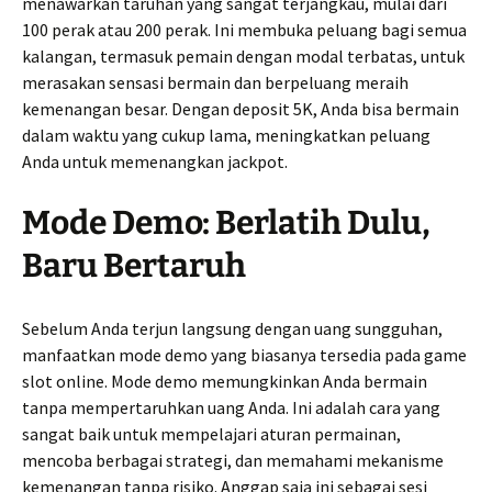
menawarkan taruhan yang sangat terjangkau, mulai dari
100 perak atau 200 perak. Ini membuka peluang bagi semua
kalangan, termasuk pemain dengan modal terbatas, untuk
merasakan sensasi bermain dan berpeluang meraih
kemenangan besar. Dengan deposit 5K, Anda bisa bermain
dalam waktu yang cukup lama, meningkatkan peluang
Anda untuk memenangkan jackpot.
Mode Demo: Berlatih Dulu,
Baru Bertaruh
Sebelum Anda terjun langsung dengan uang sungguhan,
manfaatkan mode demo yang biasanya tersedia pada game
slot online. Mode demo memungkinkan Anda bermain
tanpa mempertaruhkan uang Anda. Ini adalah cara yang
sangat baik untuk mempelajari aturan permainan,
mencoba berbagai strategi, dan memahami mekanisme
kemenangan tanpa risiko. Anggap saja ini sebagai sesi