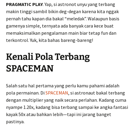
PRAGMATIC PLAY
. Yap, si astronot unyu yang terbang
makin tinggi sambil bikin deg-degan karena kita nggak
pernah tahu kapan dia bakal “meledak”. Walaupun basis
gamenya simple, ternyata ada banyak cara kece buat
memaksimalkan pengalaman main biar tetap fun dan
terkontrol. Yuk, kita bahas bareng-bareng!
Kenali Pola Terbang
SPACEMAN
Salah satu hal pertama yang perlu kamu pahami adalah
pola permainan. Di
SPACEMAN
, si astronaut bakal terbang
dengan multiplier yang naik secara perlahan. Kadang cuma
nyampe 1.20x, kadang bisa terbang sampai ke angka fantasi
kayak 50x atau bahkan lebih—tapi ini jarang banget
pastinya.