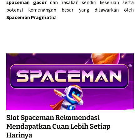
spaceman gacor
dan rasakan sendiri keseruan serta
potensi kemenangan besar yang ditawarkan oleh
Spaceman Pragmatic
!
Slot Spaceman Rekomendasi
Mendapatkan Cuan Lebih Setiap
Harinya