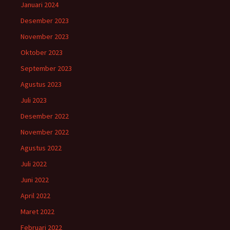
Januari 2024
Desember 2023
November 2023
Oktober 2023
September 2023
Agustus 2023
Juli 2023
Desember 2022
November 2022
Agustus 2022
Juli 2022
Juni 2022
April 2022
Maret 2022
Februari 2022