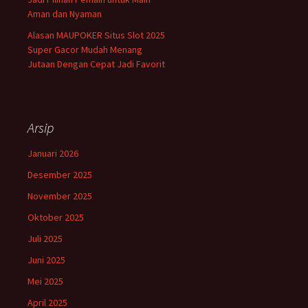
Aman dan Nyaman
Alasan MAUPOKER Situs Slot 2025
Super Gacor Mudah Menang
Jutaan Dengan Cepat Jadi Favorit
Arsip
Januari 2026
Desember 2025
November 2025
Oktober 2025
Juli 2025
Juni 2025
Mei 2025
April 2025