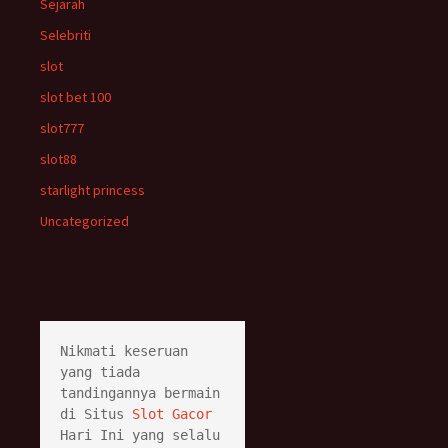
Sejarah
Selebriti
slot
slot bet 100
slot777
slot88
starlight princess
Uncategorized
Nikmati keseruan 
yang tiada 
tandingannya bermain 
di Situs 
Slot Gacor
Hari Ini yang selalu 