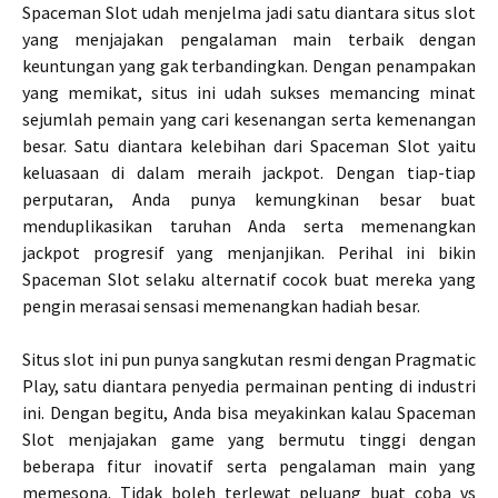
Spaceman Slot udah menjelma jadi satu diantara situs slot
yang menjajakan pengalaman main terbaik dengan
keuntungan yang gak terbandingkan. Dengan penampakan
yang memikat, situs ini udah sukses memancing minat
sejumlah pemain yang cari kesenangan serta kemenangan
besar. Satu diantara kelebihan dari Spaceman Slot yaitu
keluasaan di dalam meraih jackpot. Dengan tiap-tiap
perputaran, Anda punya kemungkinan besar buat
menduplikasikan taruhan Anda serta memenangkan
jackpot progresif yang menjanjikan. Perihal ini bikin
Spaceman Slot selaku alternatif cocok buat mereka yang
pengin merasai sensasi memenangkan hadiah besar.
Situs slot ini pun punya sangkutan resmi dengan Pragmatic
Play, satu diantara penyedia permainan penting di industri
ini. Dengan begitu, Anda bisa meyakinkan kalau Spaceman
Slot menjajakan game yang bermutu tinggi dengan
beberapa fitur inovatif serta pengalaman main yang
memesona. Tidak boleh terlewat peluang buat coba vs