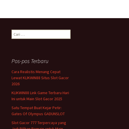
Cari
untuk:
Pos-pos Terbaru
Cara Realistis Menang Cepat
Lewat KLIKWIN88 Situs Slot Gacor
2026
KLIKWIN88 Link Game Terbaru Hari
Ini untuk Main Slot Gacor 2025
Satu Tempat Buat Kejar Petir:
Gates Of Olympus GADUNSLOT
Slot Gacor 777 Terpercaya yang
Jadi Pilihan Pemain untuk Main