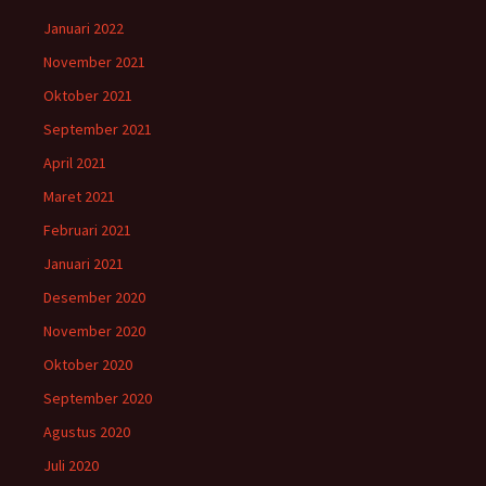
Januari 2022
November 2021
Oktober 2021
September 2021
April 2021
Maret 2021
Februari 2021
Januari 2021
Desember 2020
November 2020
Oktober 2020
September 2020
Agustus 2020
Juli 2020