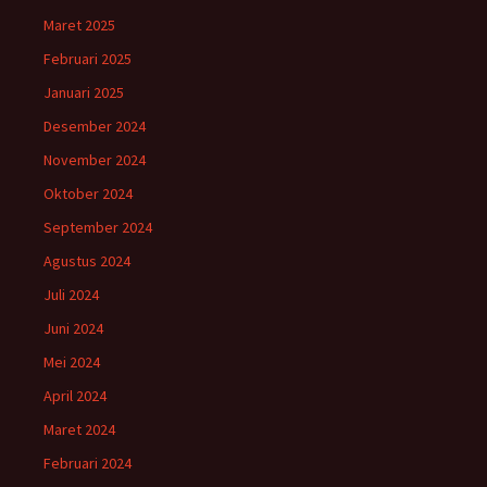
Maret 2025
Februari 2025
Januari 2025
Desember 2024
November 2024
Oktober 2024
September 2024
Agustus 2024
Juli 2024
Juni 2024
Mei 2024
April 2024
Maret 2024
Februari 2024