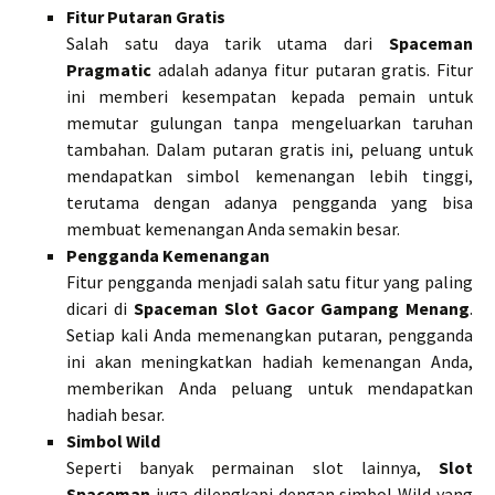
Fitur Putaran Gratis
Salah satu daya tarik utama dari
Spaceman
Pragmatic
adalah adanya fitur putaran gratis. Fitur
ini memberi kesempatan kepada pemain untuk
memutar gulungan tanpa mengeluarkan taruhan
tambahan. Dalam putaran gratis ini, peluang untuk
mendapatkan simbol kemenangan lebih tinggi,
terutama dengan adanya pengganda yang bisa
membuat kemenangan Anda semakin besar.
Pengganda Kemenangan
Fitur pengganda menjadi salah satu fitur yang paling
dicari di
Spaceman Slot Gacor Gampang Menang
.
Setiap kali Anda memenangkan putaran, pengganda
ini akan meningkatkan hadiah kemenangan Anda,
memberikan Anda peluang untuk mendapatkan
hadiah besar.
Simbol Wild
Seperti banyak permainan slot lainnya,
Slot
Spaceman
juga dilengkapi dengan simbol Wild yang