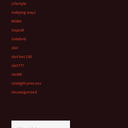
Lifestyle
mahjong ways
MOBA
Sejarah
Selebriti
slot
slot bet 100
slot777
slot88
starlight princess
Uncategorized