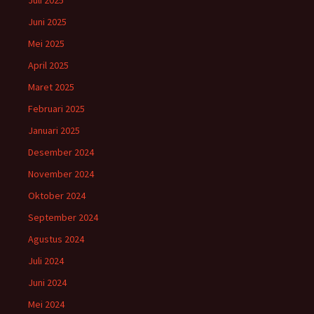
Juli 2025
Juni 2025
Mei 2025
April 2025
Maret 2025
Februari 2025
Januari 2025
Desember 2024
November 2024
Oktober 2024
September 2024
Agustus 2024
Juli 2024
Juni 2024
Mei 2024