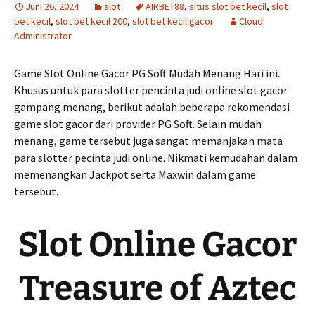
Juni 26, 2024
slot
AIRBET88
,
situs slot bet kecil
,
slot
bet kecil
,
slot bet kecil 200
,
slot bet kecil gacor
Cloud
Administrator
Game Slot Online Gacor PG Soft Mudah Menang Hari ini.
Khusus untuk para slotter pencinta judi online slot gacor
gampang menang, berikut adalah beberapa rekomendasi
game slot gacor dari provider PG Soft. Selain mudah
menang, game tersebut juga sangat memanjakan mata
para slotter pecinta judi online. Nikmati kemudahan dalam
memenangkan Jackpot serta Maxwin dalam game
tersebut.
Slot Online Gacor
Treasure of Aztec