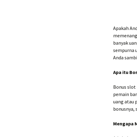
Apakah And
memenangk
banyak uan
sempurna u
Anda sambi
Apa itu Bo
Bonus slot 
pemain baru
uang atau 
bonusnya, 
Mengapa M