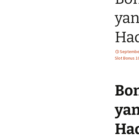
yan
Had
September
Slot Bonus 1
Bon
yan
Had