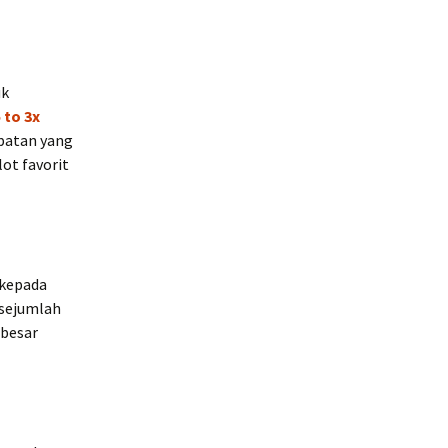
uk
 to 3x
mpatan yang
ot favorit
 kepada
 sejumlah
 besar