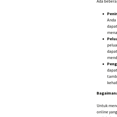
Ada bebera
Peni
Anda 
dapat
mena
Pelu
pelua
dapat
mend
Peng
dapa
tamba
kehab
Bagaimana
Untuk mend
online yan