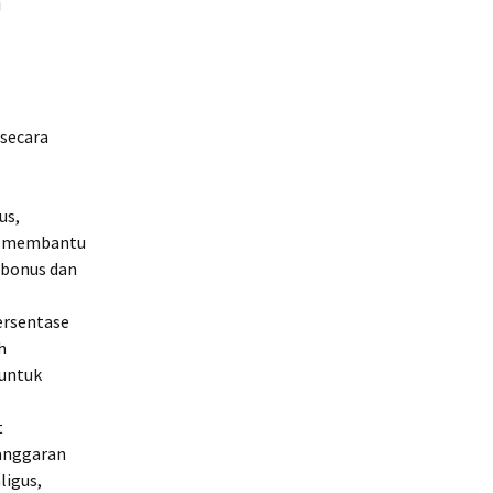
i
 secara
us,
an membantu
 bonus dan
ersentase
h
 untuk
t
anggaran
ligus,