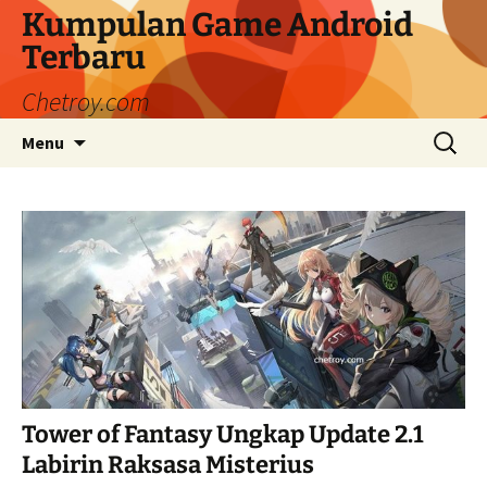
Langsung
Kumpulan Game Android
ke
Terbaru
isi
Chetroy.com
Cari
Menu
untuk:
Tower of Fantasy Ungkap Update 2.1
Labirin Raksasa Misterius