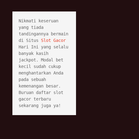
Nikmati keseruan 
yang tiada 
tandingannya bermain 
di Situs 
Slot Gacor
Hari Ini yang selalu 
banyak kasih 
jackpot. Modal bet 
kecil sudah cukup 
menghantarkan Anda 
pada sebuah 
kemenangan besar. 
Buruan daftar slot 
gacor terbaru 
sekarang juga ya!