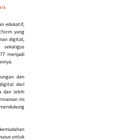
974
n edukatif,
atform yang
an digital,
 sekaligus
777 menjadi
annya.
tungan dan
igital dari
 dan lebih
ermainan ini
mendukung
h kemudahan
husus untuk