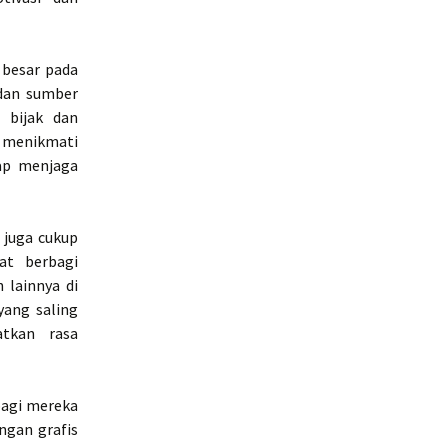
 besar pada
 dan sumber
 bijak dan
 menikmati
ap menjaga
 juga cukup
pat berbagi
 lainnya di
yang saling
tkan rasa
bagi mereka
ngan grafis