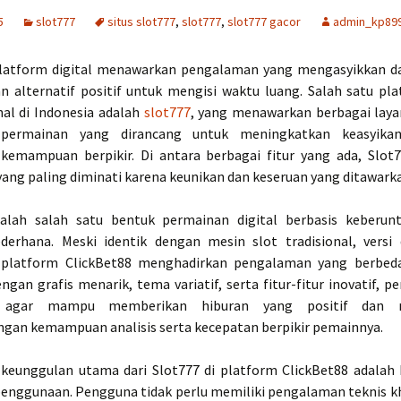
5
slot777
situs slot777
,
slot777
,
slot777 gacor
admin_kp89
latform digital menawarkan pengalaman yang mengasyikkan da
 alternatif positif untuk mengisi waktu luang. Salah satu pl
nal di Indonesia adalah
slot777
, yang menawarkan berbagai layan
permainan yang dirancang untuk meningkatkan keasyikan
emampuan berpikir. Di antara berbagai fitur yang ada, Slot
yang paling diminati karena keunikan dan keseruan yang ditawark
dalah salah satu bentuk permainan digital berbasis keberun
ederhana. Meski identik dengan mesin slot tradisional, versi d
i platform ClickBet88 menghadirkan pengalaman yang berbeda
gan grafis menarik, tema variatif, serta fitur-fitur inovatif, p
g agar mampu memberikan hiburan yang positif dan 
an kemampuan analisis serta kecepatan berpikir pemainnya.
 keunggulan utama dari Slot777 di platform ClickBet88 adala
penggunaan. Pengguna tidak perlu memiliki pengalaman teknis k