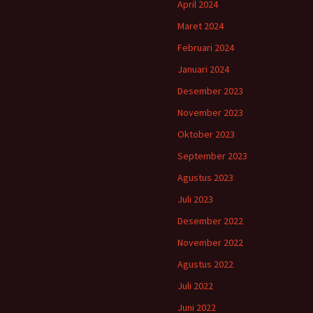
April 2024
Maret 2024
Februari 2024
Januari 2024
Desember 2023
November 2023
Oktober 2023
September 2023
Agustus 2023
Juli 2023
Desember 2022
November 2022
Agustus 2022
Juli 2022
Juni 2022