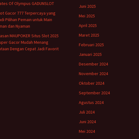
ates Of Olympus GADUNSLOT
Juni 2025
lot Gacor 777 Terpercaya yang
Mei 2025
adi Pilihan Pemain untuk Main
April 2025
man dan Nyaman
Maret 2025
lasan MAUPOKER Situs Slot 2025
uper Gacor Mudah Menang
Februari 2025
utaan Dengan Cepat Jadi Favorit
Januari 2025
Desember 2024
November 2024
Oktober 2024
September 2024
Agustus 2024
Juli 2024
Juni 2024
Mei 2024