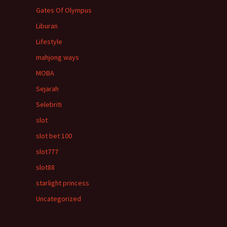
Gates Of Olympus
Liburan
Lifestyle
mahjong ways
MOBA
Sejarah
Selebriti
slot
slot bet 100
slot777
slot88
starlight princess
Uncategorized