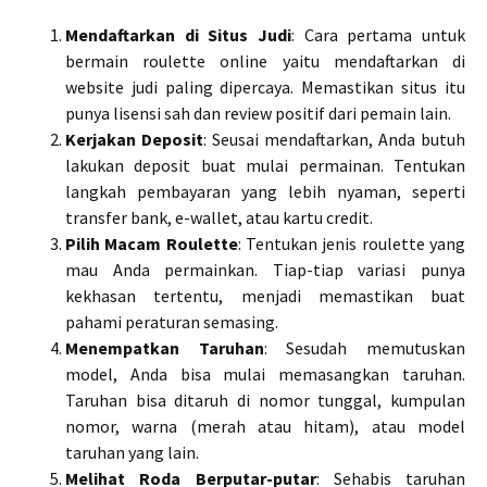
Mendaftarkan di Situs Judi
: Cara pertama untuk
bermain roulette online yaitu mendaftarkan di
website judi paling dipercaya. Memastikan situs itu
punya lisensi sah dan review positif dari pemain lain.
Kerjakan Deposit
: Seusai mendaftarkan, Anda butuh
lakukan deposit buat mulai permainan. Tentukan
langkah pembayaran yang lebih nyaman, seperti
transfer bank, e-wallet, atau kartu credit.
Pilih Macam Roulette
: Tentukan jenis roulette yang
mau Anda permainkan. Tiap-tiap variasi punya
kekhasan tertentu, menjadi memastikan buat
pahami peraturan semasing.
Menempatkan Taruhan
: Sesudah memutuskan
model, Anda bisa mulai memasangkan taruhan.
Taruhan bisa ditaruh di nomor tunggal, kumpulan
nomor, warna (merah atau hitam), atau model
taruhan yang lain.
Melihat Roda Berputar-putar
: Sehabis taruhan