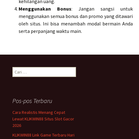
kehilangan uang.
Menggunakan Bonus
: Jangan sangsi untuk
menggunakan semua bonus dan promo yang ditawari
oleh situs. Ini bisa menambah modal bermain Anda
serta perpanjang waktu main.
Cari
untuk:
Pos-pos Terbaru
Cara Realistis Menang Cepat
Lewat KLIKWIN88 Situs Slot Gacor
2026
KLIKWIN88 Link Game Terbaru Hari