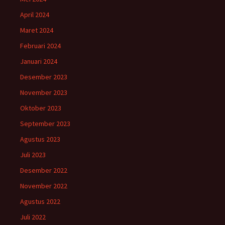
April 2024
Maret 2024
Februari 2024
Januari 2024
Desember 2023
November 2023
Oktober 2023
September 2023
Agustus 2023
Juli 2023
Desember 2022
November 2022
Agustus 2022
Juli 2022