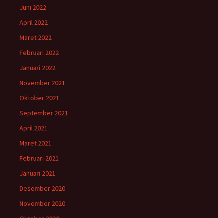
Juni 2022
April 2022
Maret 2022
Februari 2022
Januari 2022
November 2021
Oktober 2021
September 2021
April 2021
Maret 2021
Februari 2021
Januari 2021
Desember 2020
November 2020