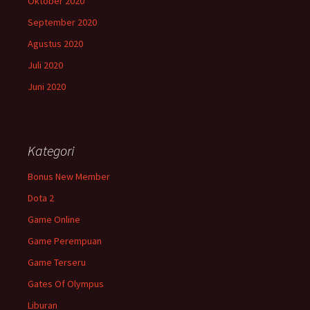
Oktober 2020
September 2020
Agustus 2020
Juli 2020
Juni 2020
Kategori
Bonus New Member
Dota 2
Game Online
Game Perempuan
Game Terseru
Gates Of Olympus
Liburan