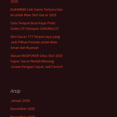
2026
KLIKWIN88 Link Game Terbaru Hari
Ini untuk Main Slot Gacor 2025
Satu Tempat Buat Kejar Petir:
Gates Of Olympus GADUNSLOT
Slot Gacor 777 Terpercaya yang
Jadi Pilihan Pemain untuk Main
Aman dan Nyaman
Alasan MAUPOKER Situs Slot 2025
Super Gacor Mudah Menang
Jutaan Dengan Cepat Jadi Favorit
Arsip
Januari 2026
Desember 2025
November 2025