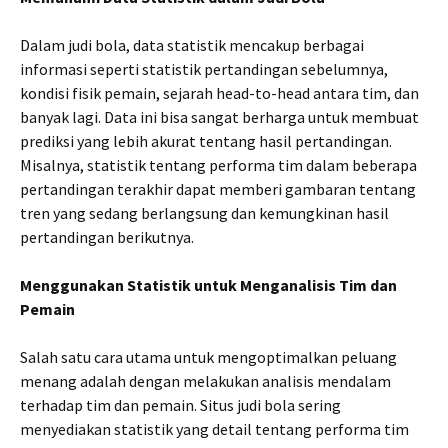
Dalam judi bola, data statistik mencakup berbagai
informasi seperti statistik pertandingan sebelumnya,
kondisi fisik pemain, sejarah head-to-head antara tim, dan
banyak lagi. Data ini bisa sangat berharga untuk membuat
prediksi yang lebih akurat tentang hasil pertandingan.
Misalnya, statistik tentang performa tim dalam beberapa
pertandingan terakhir dapat memberi gambaran tentang
tren yang sedang berlangsung dan kemungkinan hasil
pertandingan berikutnya.
Menggunakan Statistik untuk Menganalisis Tim dan
Pemain
Salah satu cara utama untuk mengoptimalkan peluang
menang adalah dengan melakukan analisis mendalam
terhadap tim dan pemain. Situs judi bola sering
menyediakan statistik yang detail tentang performa tim