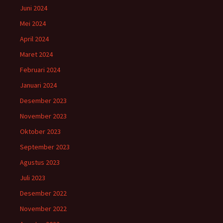
Juni 2024
Mei 2024
April 2024
Maret 2024
Februari 2024
Januari 2024
Desember 2023
November 2023
Oktober 2023
September 2023
Agustus 2023
Juli 2023
Desember 2022
November 2022