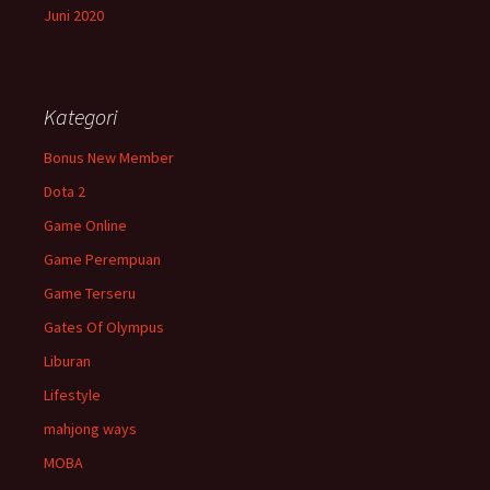
Juni 2020
Kategori
Bonus New Member
Dota 2
Game Online
Game Perempuan
Game Terseru
Gates Of Olympus
Liburan
Lifestyle
mahjong ways
MOBA