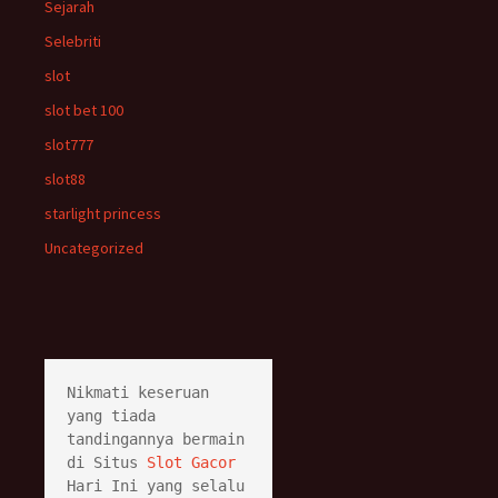
Sejarah
Selebriti
slot
slot bet 100
slot777
slot88
starlight princess
Uncategorized
Nikmati keseruan 
yang tiada 
tandingannya bermain 
di Situs 
Slot Gacor
Hari Ini yang selalu 