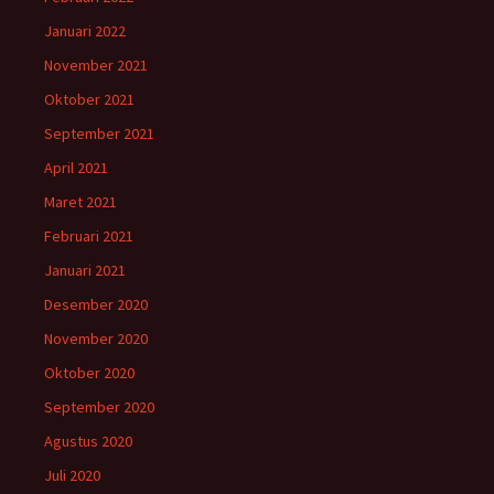
Januari 2022
November 2021
Oktober 2021
September 2021
April 2021
Maret 2021
Februari 2021
Januari 2021
Desember 2020
November 2020
Oktober 2020
September 2020
Agustus 2020
Juli 2020