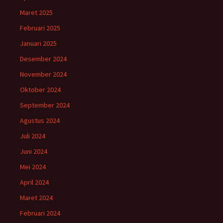
Maret 2025
Februari 2025
Januari 2025
Desember 2024
November 2024
Oktober 2024
September 2024
Agustus 2024
Juli 2024
Juni 2024
Mei 2024
April 2024
Maret 2024
Februari 2024