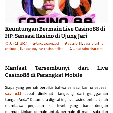
Keuntungan Bermain Live Casino88 di
HP: Sensasi Kasino di Ujung Jari
Juli 21, 2024
Uncategorized
casino 88
,
casino online
,
casino88
,
live casino
,
live casino online
Cloud Administrator
Manfaat Tersembunyi dari Live
Casino88 di Perangkat Mobile
Siapa yang pernah berpikir bahwa sensasi kasino sebesar
casino88
dapat dinikmati langsung dari genggaman
tangan Anda? Dalam era digital ini, live casino online telah
membawa perjudian ke level yang baru dengan
memungkinkan pemain untuk bermain di mana saja dan