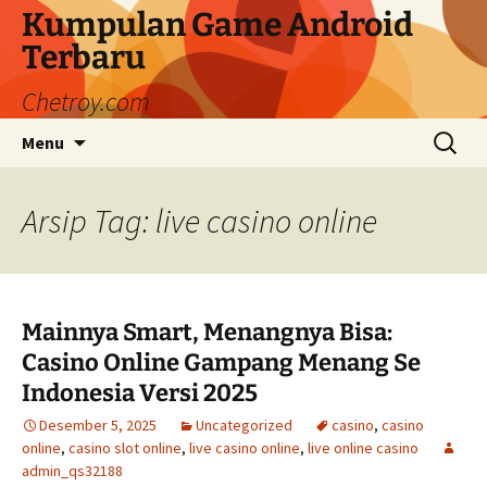
Langsung
Kumpulan Game Android
ke
Terbaru
isi
Chetroy.com
Cari
Menu
untuk:
Arsip Tag: live casino online
Mainnya Smart, Menangnya Bisa:
Casino Online Gampang Menang Se
Indonesia Versi 2025
Desember 5, 2025
Uncategorized
casino
,
casino
online
,
casino slot online
,
live casino online
,
live online casino
admin_qs32188