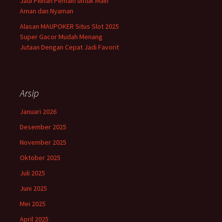
Jadi Pilihan Pemain untuk Main
Aman dan Nyaman
Alasan MAUPOKER Situs Slot 2025
Super Gacor Mudah Menang
Jutaan Dengan Cepat Jadi Favorit
Arsip
Januari 2026
Desember 2025
November 2025
Oktober 2025
Juli 2025
Juni 2025
Mei 2025
April 2025