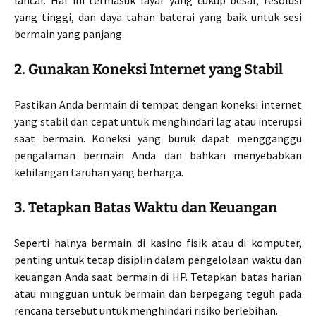
lancar. Hal ini termasuk layar yang cukup besar, resolusi
yang tinggi, dan daya tahan baterai yang baik untuk sesi
bermain yang panjang.
2. Gunakan Koneksi Internet yang Stabil
Pastikan Anda bermain di tempat dengan koneksi internet
yang stabil dan cepat untuk menghindari lag atau interupsi
saat bermain. Koneksi yang buruk dapat mengganggu
pengalaman bermain Anda dan bahkan menyebabkan
kehilangan taruhan yang berharga.
3. Tetapkan Batas Waktu dan Keuangan
Seperti halnya bermain di kasino fisik atau di komputer,
penting untuk tetap disiplin dalam pengelolaan waktu dan
keuangan Anda saat bermain di HP. Tetapkan batas harian
atau mingguan untuk bermain dan berpegang teguh pada
rencana tersebut untuk menghindari risiko berlebihan.