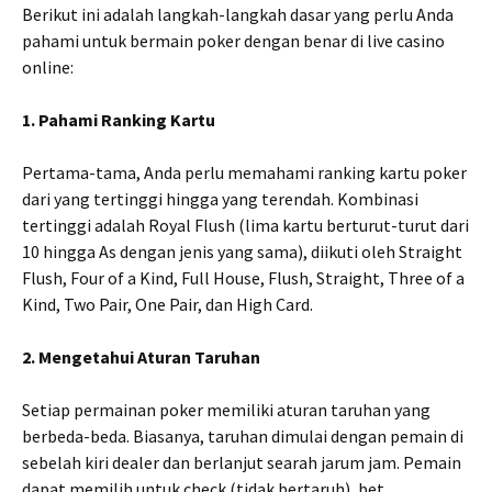
Berikut ini adalah langkah-langkah dasar yang perlu Anda
pahami untuk bermain poker dengan benar di live casino
online:
1. Pahami Ranking Kartu
Pertama-tama, Anda perlu memahami ranking kartu poker
dari yang tertinggi hingga yang terendah. Kombinasi
tertinggi adalah Royal Flush (lima kartu berturut-turut dari
10 hingga As dengan jenis yang sama), diikuti oleh Straight
Flush, Four of a Kind, Full House, Flush, Straight, Three of a
Kind, Two Pair, One Pair, dan High Card.
2. Mengetahui Aturan Taruhan
Setiap permainan poker memiliki aturan taruhan yang
berbeda-beda. Biasanya, taruhan dimulai dengan pemain di
sebelah kiri dealer dan berlanjut searah jarum jam. Pemain
dapat memilih untuk check (tidak bertaruh), bet