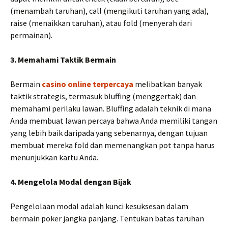
(menambah taruhan), call (mengikuti taruhan yang ada),
raise (menaikkan taruhan), atau fold (menyerah dari
permainan).
3. Memahami Taktik Bermain
Bermain
casino online terpercaya
melibatkan banyak
taktik strategis, termasuk bluffing (menggertak) dan
memahami perilaku lawan. Bluffing adalah teknik di mana
Anda membuat lawan percaya bahwa Anda memiliki tangan
yang lebih baik daripada yang sebenarnya, dengan tujuan
membuat mereka fold dan memenangkan pot tanpa harus
menunjukkan kartu Anda.
4. Mengelola Modal dengan Bijak
Pengelolaan modal adalah kunci kesuksesan dalam
bermain poker jangka panjang. Tentukan batas taruhan