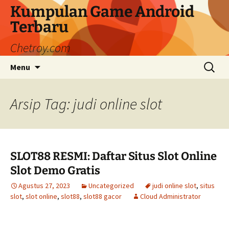
Langsung
Kumpulan Game Android
ke
Terbaru
isi
Chetroy.com
Cari
Menu
untuk:
Arsip Tag: judi online slot
SLOT88 RESMI: Daftar Situs Slot Online
Slot Demo Gratis
Agustus 27, 2023
Uncategorized
judi online slot
,
situs
slot
,
slot online
,
slot88
,
slot88 gacor
Cloud Administrator