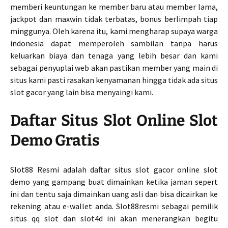
memberi keuntungan ke member baru atau member lama,
jackpot dan maxwin tidak terbatas, bonus berlimpah tiap
minggunya. Oleh karena itu, kami mengharap supaya warga
indonesia dapat memperoleh sambilan tanpa harus
keluarkan biaya dan tenaga yang lebih besar dan kami
sebagai penyuplai web akan pastikan member yang main di
situs kami pasti rasakan kenyamanan hingga tidak ada situs
slot gacor yang lain bisa menyaingi kami.
Daftar Situs Slot Online Slot
Demo Gratis
Slot88 Resmi adalah daftar situs slot gacor online slot
demo yang gampang buat dimainkan ketika jaman sepert
ini dan tentu saja dimainkan uang asli dan bisa dicairkan ke
rekening atau e-wallet anda. Slot88resmi sebagai pemilik
situs qq slot dan slot4d ini akan menerangkan begitu