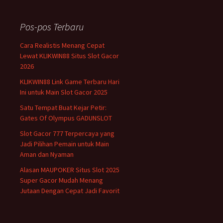
Pos-pos Terbaru
Cara Realistis Menang Cepat
Lewat KLIKWIN88 Situs Slot Gacor
2026
KLIKWIN88 Link Game Terbaru Hari
Ini untuk Main Slot Gacor 2025
Satu Tempat Buat Kejar Petir:
Gates Of Olympus GADUNSLOT
Slot Gacor 777 Terpercaya yang
Jadi Pilihan Pemain untuk Main
Aman dan Nyaman
Alasan MAUPOKER Situs Slot 2025
Super Gacor Mudah Menang
Jutaan Dengan Cepat Jadi Favorit