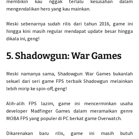
membikin kau nggak terlalu kesusahan dalam
mengendalikan hero yang kau mainkan.
Meski sebenarnya sudah rilis dari tahun 2016, game ini
hingga kini masih regular mendapat update besar hingga
dikala ini, geng!
5. Shadowgun: War Games
Meski namanya sama, Shadowgun: War Games bukanlah
sekuel dari seri game FPS terbaik Shadowgun melainkan
lebih mirip ke spin-off, geng!
Alih-alih FPS lazim, game ini mencerminkan usaha
developer Madfinger Games dalam meramaikan genre
MOBA FPS yang populer di PC berkat game Overwatch.
Dikarenakan baru rilis, game ini masih butuh