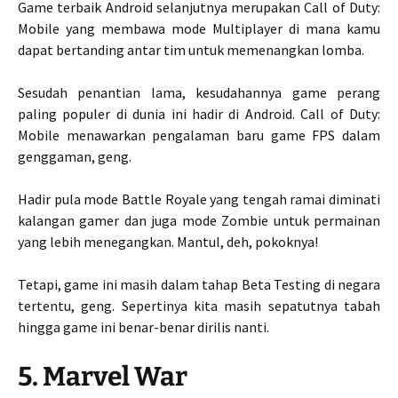
Game terbaik Android selanjutnya merupakan Call of Duty:
Mobile yang membawa mode Multiplayer di mana kamu
dapat bertanding antar tim untuk memenangkan lomba.
Sesudah penantian lama, kesudahannya game perang
paling populer di dunia ini hadir di Android. Call of Duty:
Mobile menawarkan pengalaman baru game FPS dalam
genggaman, geng.
Hadir pula mode Battle Royale yang tengah ramai diminati
kalangan gamer dan juga mode Zombie untuk permainan
yang lebih menegangkan. Mantul, deh, pokoknya!
Tetapi, game ini masih dalam tahap Beta Testing di negara
tertentu, geng. Sepertinya kita masih sepatutnya tabah
hingga game ini benar-benar dirilis nanti.
5. Marvel War