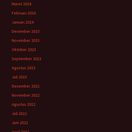
Maret 2024
Februari 2024
Januari 2024
Desember 2023
November 2023
Oktober 2023
September 2023
Agustus 2023
Juli 2023
Desember 2022
November 2022
Agustus 2022
Juli 2022
Juni 2022
April 2022