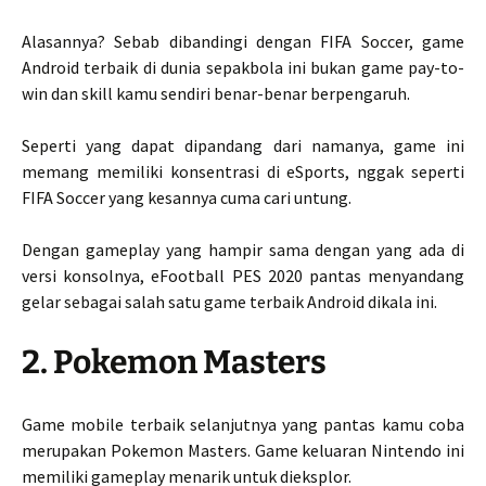
Alasannya? Sebab dibandingi dengan FIFA Soccer, game
Android terbaik di dunia sepakbola ini bukan game pay-to-
win dan skill kamu sendiri benar-benar berpengaruh.
Seperti yang dapat dipandang dari namanya, game ini
memang memiliki konsentrasi di eSports, nggak seperti
FIFA Soccer yang kesannya cuma cari untung.
Dengan gameplay yang hampir sama dengan yang ada di
versi konsolnya, eFootball PES 2020 pantas menyandang
gelar sebagai salah satu game terbaik Android dikala ini.
2. Pokemon Masters
Game mobile terbaik selanjutnya yang pantas kamu coba
merupakan Pokemon Masters. Game keluaran Nintendo ini
memiliki gameplay menarik untuk dieksplor.