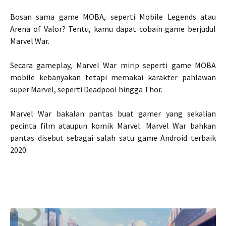
Bosan sama game MOBA, seperti Mobile Legends atau
Arena of Valor? Tentu, kamu dapat cobain game berjudul
Marvel War.
Secara gameplay, Marvel War mirip seperti game MOBA
mobile kebanyakan tetapi memakai karakter pahlawan
super Marvel, seperti Deadpool hingga Thor.
Marvel War bakalan pantas buat gamer yang sekalian
pecinta film ataupun komik Marvel. Marvel War bahkan
pantas disebut sebagai salah satu game Android terbaik
2020.