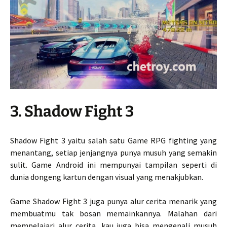
3. Shadow Fight 3
Shadow Fight 3 yaitu salah satu Game RPG fighting yang
menantang, setiap jenjangnya punya musuh yang semakin
sulit. Game Android ini mempunyai tampilan seperti di
dunia dongeng kartun dengan visual yang menakjubkan.
Game Shadow Fight 3 juga punya alur cerita menarik yang
membuatmu tak bosan memainkannya. Malahan dari
mempelajari alur cerita, kau juga bisa mengenali musuh