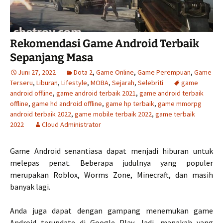
Rekomendasi Game Android Terbaik
Sepanjang Masa
Juni 27, 2022
Dota 2
,
Game Online
,
Game Perempuan
,
Game
Terseru
,
Liburan
,
Lifestyle
,
MOBA
,
Sejarah
,
Selebriti
game
android offline
,
game android terbaik 2021
,
game android terbaik
offline
,
game hd android offline
,
game hp terbaik
,
game mmorpg
android terbaik 2022
,
game mobile terbaik 2022
,
game terbaik
2022
Cloud Administrator
Game Android senantiasa dapat menjadi hiburan untuk
melepas penat. Beberapa judulnya yang populer
merupakan Roblox, Worms Zone, Minecraft, dan masih
banyak lagi.
Anda juga dapat dengan gampang menemukan game
Android terupdate di Google Play. Jadi, manakah yang