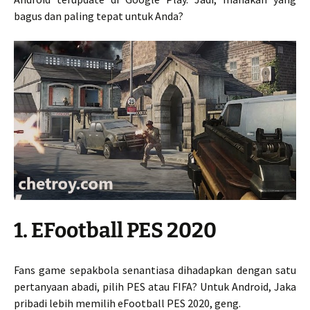
bagus dan paling tepat untuk Anda?
1. EFootball PES 2020
Fans game sepakbola senantiasa dihadapkan dengan satu
pertanyaan abadi, pilih PES atau FIFA? Untuk Android, Jaka
pribadi lebih memilih eFootball PES 2020, geng.