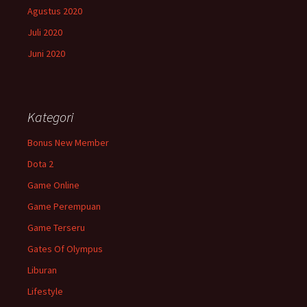
Agustus 2020
Juli 2020
Juni 2020
Kategori
Bonus New Member
Dota 2
Game Online
Game Perempuan
Game Terseru
Gates Of Olympus
Liburan
Lifestyle