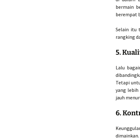
bermain b
berempat b
Selain itu
rangking da
5. Kuali
Lalu bagai
dibandingk
Tetapi untu
yang lebih
jauh menur
6. Kont
Keunggulan 
dimainkan