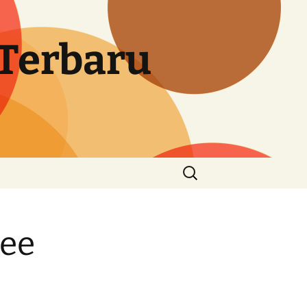
Terbaru
Cari
untuk:
ree