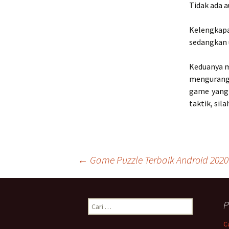
Tidak ada a
Kelengkap
sedangkan u
Keduanya m
mengurangi
game yang 
taktik, si
Navigasi
←
Game Puzzle Terbaik Android 2020
Tulisan
Cari
P
untuk:
C