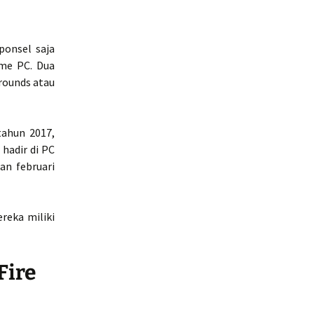
ponsel saja
ame PC. Dua
rounds atau
tahun 2017,
hadir di PC
an februari
reka miliki
Fire