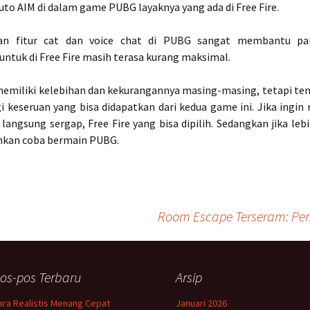
uto AIM di dalam game PUBG layaknya yang ada di Free Fire.
an fitur cat dan voice chat di PUBG sangat membantu pa
ntuk di Free Fire masih terasa kurang maksimal.
emiliki kelebihan dan kekurangannya masing-masing, tetapi ten
 keseruan yang bisa didapatkan dari kedua game ini. Jika ingi
langsung sergap, Free Fire yang bisa dipilih. Sedangkan jika leb
lahkan coba bermain PUBG.
Room Escape Terseram: Pe
os-pos Terbaru
Arsip
ara Realistis Menang Cepat
Januari 2026