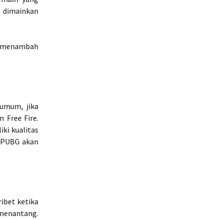
 dimainkan
an menambah
 umum, jika
 Free Fire.
iki kualitas
i PUBG akan
ribet ketika
menantang.