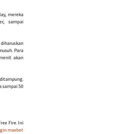
lay, mereka
er, sampai
 diharuskan
musuh. Para
 menit akan
 ditampung.
a sampai 50
e Fire. Ini
ogin maxbet