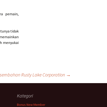
ra pemain,
tunya tidak
n memainkan
ih menyukai
rsembahan Rusty Lake Corporation
→
Kategori
Bonus New Member