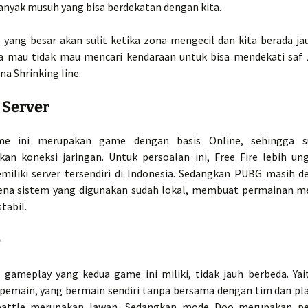
banyak musuh yang bisa berdekatan dengan kita.
 yang besar akan sulit ketika zona mengecil dan kita berada jauh
 mau tidak mau mencari kendaraan untuk bisa mendekati saf
na Shrinking Iine.
 Server
e ini merupakan game dengan basis Online, sehingga s
n koneksi jaringan. Untuk persoalan ini, Free Fire lebih un
iliki server tersendiri di Indonesia. Sedangkan PUBG masih d
ena sistem yang digunakan sudah lokal, membuat permainan me
tabil.
e
gameplay yang kedua game ini miliki, tidak jauh berbeda. Yai
pemain, yang bermain sendiri tanpa bersama dengan tim dan pl
battle merupakan lawan. Sedangkan mode Doo merupakan p