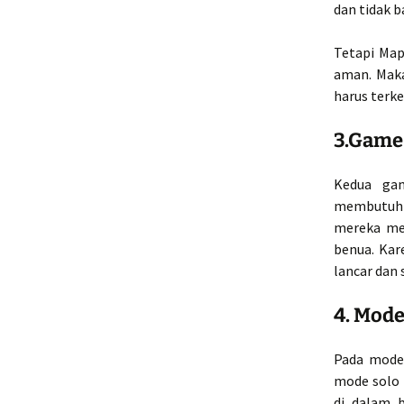
dan tidak 
Tetapi Map
aman. Maka
harus terke
3.Game
Kedua gam
membutuhka
mereka mem
benua. Kar
lancar dan s
4. Mod
Pada mode 
mode solo 
di dalam 