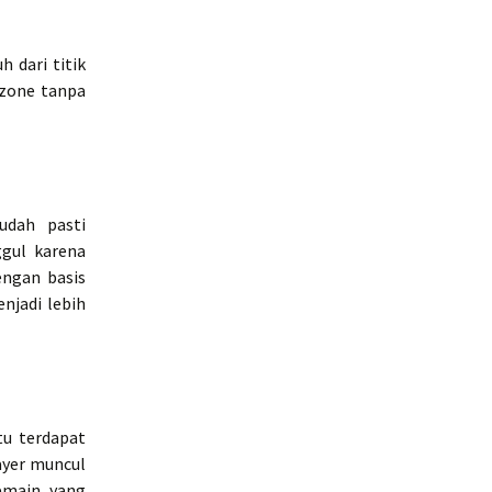
 dari titik
 zone tanpa
udah pasti
ggul karena
engan basis
njadi lebih
tu terdapat
ayer muncul
emain yang