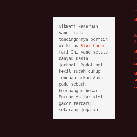
L
2
K
I
Nikmati keseruan 
yang tiada 
S
tandingannya bermain 
G
di Situs 
Slot Gacor
S
Hari Ini yang selalu 
J
banyak kasih 
A
jackpot. Modal bet 
kecil sudah cukup 
A
menghantarkan Anda 
S
pada sebuah 
J
kemenangan besar. 
Buruan daftar slot 
gacor terbaru 
sekarang juga ya!