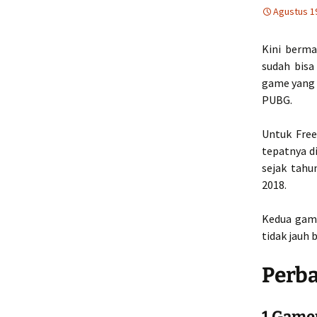
Agustus 1
Kini berma
sudah bisa
game yang 
PUBG.
Untuk Free
tepatnya d
sejak tahu
2018.
Kedua game
tidak jauh 
Perba
1.Game