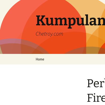
Langsung
ke
isi
Kumpulan
Chetroy.com
Home
Per
Fir