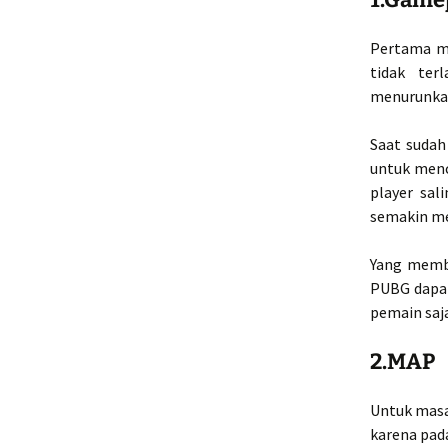
Pertama ma
tidak ter
menurunkan
Saat sudah
untuk menc
player sal
semakin m
Yang membe
PUBG dapat
pemain saja
2.MAP
Untuk masa
karena pad