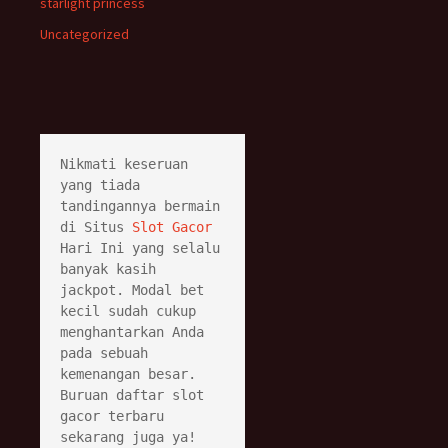
starlight princess
Uncategorized
Nikmati keseruan 
yang tiada 
tandingannya bermain 
di Situs 
Slot Gacor
Hari Ini yang selalu 
banyak kasih 
jackpot. Modal bet 
kecil sudah cukup 
menghantarkan Anda 
pada sebuah 
kemenangan besar. 
Buruan daftar slot 
gacor terbaru 
sekarang juga ya!