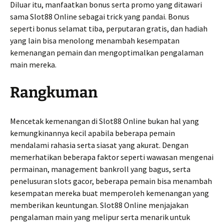
Diluar itu, manfaatkan bonus serta promo yang ditawari
sama Slot88 Online sebagai trick yang pandai. Bonus
seperti bonus selamat tiba, perputaran gratis, dan hadiah
yang lain bisa menolong menambah kesempatan
kemenangan pemain dan mengoptimalkan pengalaman
main mereka.
Rangkuman
Mencetak kemenangan di Slot88 Online bukan hal yang
kemungkinannya kecil apabila beberapa pemain
mendalami rahasia serta siasat yang akurat. Dengan
memerhatikan beberapa faktor seperti wawasan mengenai
permainan, management bankroll yang bagus, serta
penelusuran slots gacor, beberapa pemain bisa menambah
kesempatan mereka buat memperoleh kemenangan yang
memberikan keuntungan. Slot88 Online menjajakan
pengalaman main yang melipur serta menarik untuk