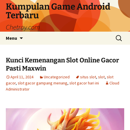
Langsung
Kumpulan Game Android
ke
Terbaru
isi
Chetroy.com
Cari
Menu
untuk:
Kunci Kemenangan Slot Online Gacor
Pasti Maxwin
April 11, 2024
Uncategorized
situs slot
,
slot
,
slot
gacor
,
slot gacor gampang menang
,
slot gacor hari ini
Cloud
Administrator