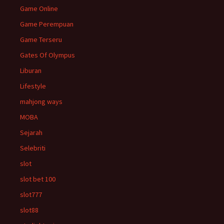
Game Online
Game Perempuan
Game Terseru
Gates Of Olympus
Liburan
Lifestyle
mahjong ways
MOBA
Sejarah
Selebriti
slot
slot bet 100
slot777
slot88