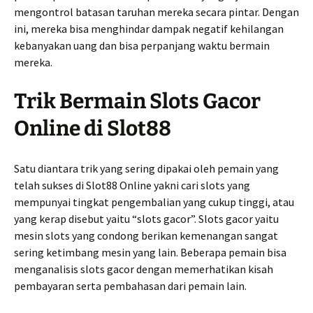
mengontrol batasan taruhan mereka secara pintar. Dengan
ini, mereka bisa menghindar dampak negatif kehilangan
kebanyakan uang dan bisa perpanjang waktu bermain
mereka.
Trik Bermain Slots Gacor
Online di Slot88
Satu diantara trik yang sering dipakai oleh pemain yang
telah sukses di Slot88 Online yakni cari slots yang
mempunyai tingkat pengembalian yang cukup tinggi, atau
yang kerap disebut yaitu “slots gacor”. Slots gacor yaitu
mesin slots yang condong berikan kemenangan sangat
sering ketimbang mesin yang lain. Beberapa pemain bisa
menganalisis slots gacor dengan memerhatikan kisah
pembayaran serta pembahasan dari pemain lain.