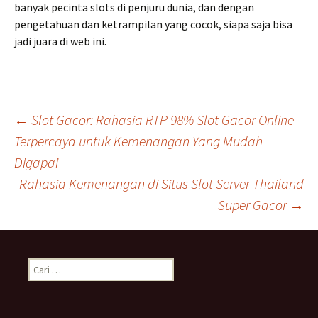
banyak pecinta slots di penjuru dunia, dan dengan
pengetahuan dan ketrampilan yang cocok, siapa saja bisa
jadi juara di web ini.
Navigasi
←
Slot Gacor: Rahasia RTP 98% Slot Gacor Online
Terpercaya untuk Kemenangan Yang Mudah
Digapai
Tulisan
Rahasia Kemenangan di Situs Slot Server Thailand
Super Gacor
→
Cari
untuk: