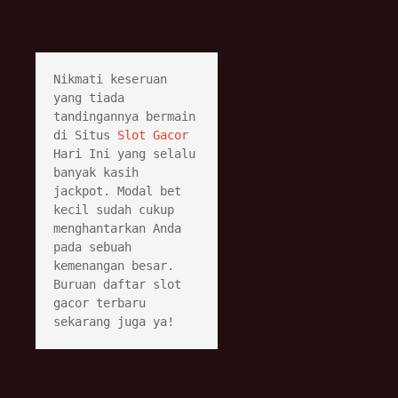
Nikmati keseruan 
yang tiada 
tandingannya bermain 
di Situs 
Slot Gacor
Hari Ini yang selalu 
banyak kasih 
jackpot. Modal bet 
kecil sudah cukup 
menghantarkan Anda 
pada sebuah 
kemenangan besar. 
Buruan daftar slot 
gacor terbaru 
sekarang juga ya!