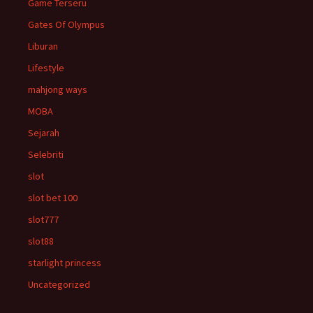
Game Terseru
Gates Of Olympus
Liburan
Lifestyle
mahjong ways
MOBA
Sejarah
Selebriti
slot
slot bet 100
slot777
slot88
starlight princess
Uncategorized