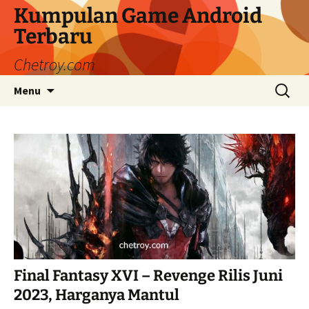
Langsung
Kumpulan Game Android
ke
Terbaru
isi
Chetroy.com
Cari
Menu
untuk:
Final Fantasy XVI – Revenge Rilis Juni
2023, Harganya Mantul