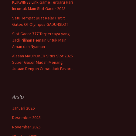
KLIKWIN88 Link Game Terbaru Hari
Ini untuk Main Slot Gacor 2025
Satu Tempat Buat Kejar Petir:
Gates Of Olympus GADUNSLOT
Slot Gacor 777 Terpercaya yang
Jadi Pilihan Pemain untuk Main
Aman dan Nyaman
Alasan MAUPOKER Situs Slot 2025
Super Gacor Mudah Menang
Jutaan Dengan Cepat Jadi Favorit
Arsip
Januari 2026
Desember 2025
November 2025