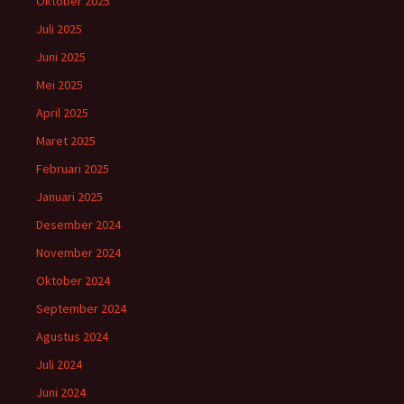
Oktober 2025
Juli 2025
Juni 2025
Mei 2025
April 2025
Maret 2025
Februari 2025
Januari 2025
Desember 2024
November 2024
Oktober 2024
September 2024
Agustus 2024
Juli 2024
Juni 2024