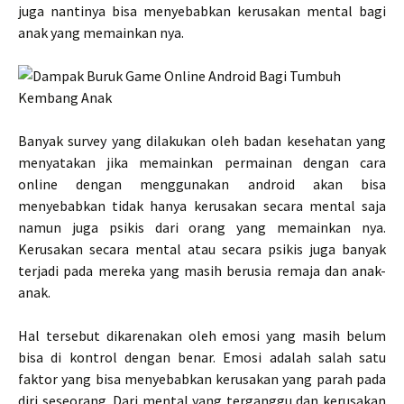
juga nantinya bisa menyebabkan kerusakan mental bagi
anak yang memainkan nya.
Banyak survey yang dilakukan oleh badan kesehatan yang
menyatakan jika memainkan permainan dengan cara
online dengan menggunakan android akan bisa
menyebabkan tidak hanya kerusakan secara mental saja
namun juga psikis dari orang yang memainkan nya.
Kerusakan secara mental atau secara psikis juga banyak
terjadi pada mereka yang masih berusia remaja dan anak-
anak.
Hal tersebut dikarenakan oleh emosi yang masih belum
bisa di kontrol dengan benar. Emosi adalah salah satu
faktor yang bisa menyebabkan kerusakan yang parah pada
diri seseorang. Dari mental yang terganggu dan kerusakan