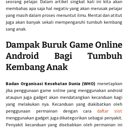
seorang pelajar. Dalam artikel singkat kali ini kita akan
membahas apa saja hal negativ yang akan merusak pelajar
yang masih dalam proses menuntut ilmu. Mental dan atitut
juga akan banyak sekali mempengaruhi tumbuh kembang
sang anak.
Dampak Buruk Game Online
Android Bagi Tumbuh
Kembang Anak
Badan Organisasi Kesehatan Dunia (WHO)
menetapkan
jika penggunaan game online yang menggunakan android
ataupun juga gadget akan mendatangkan kecanduan bagi
yang melakukan nya. Kecanduan yang diakibatkan oleh
penggunaan permainan dengan cara
daftar slot
menggunakan gadget juga dikategorikan sebagai penyakit.
Penyakit kecanduan yang disebabkan oleh permainan ini