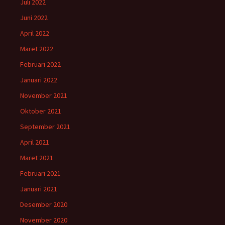
Juli 2022
Juni 2022
April 2022
Maret 2022
Februari 2022
Januari 2022
November 2021
Oktober 2021
September 2021
April 2021
Maret 2021
Februari 2021
Januari 2021
Desember 2020
November 2020