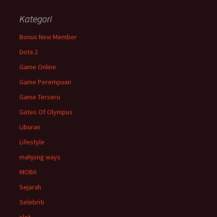
Kategori
Bonus New Member
Dota 2
Game Online
Game Perempuan
Game Terseru
Gates Of Olympus
Liburan
Lifestyle
mahjong ways
MOBA
Sejarah
Selebriti