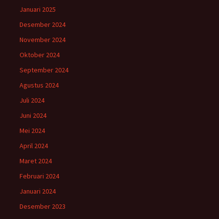
Januari 2025
Desember 2024
November 2024
Oktober 2024
September 2024
Agustus 2024
Juli 2024
Juni 2024
Mei 2024
April 2024
Maret 2024
Februari 2024
Januari 2024
Desember 2023