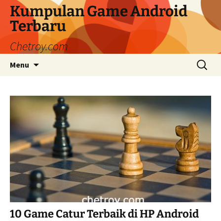
Langsung
Kumpulan Game Android
ke
Terbaru
isi
Chetroy.com
Cari
Menu
untuk:
10 Game Catur Terbaik di HP Android